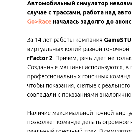
Автомобильный симулятор невозмож
случае с трассами, работа над ав
Go>Race
началась задолго до анонс
За 14 лет работы компания
GameSTU
виртуальных копий разной гоночной
rFactor 2
. Причем, речь идет не толь
Созданные машины используются, в п
профессиональных гоночных команд 
чтобы показания, снятые с реального
совпадали с показаниями аналогично
Наличие максимальной точной вирт
позволяет команде делать огромное к
реальный гоночный трек. В симулято