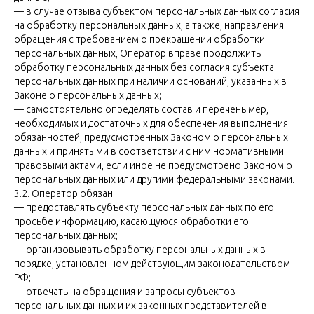
— в случае отзыва субъектом персональных данных согласия
на обработку персональных данных, а также, направления
обращения с требованием о прекращении обработки
персональных данных, Оператор вправе продолжить
обработку персональных данных без согласия субъекта
персональных данных при наличии оснований, указанных в
Законе о персональных данных;
— самостоятельно определять состав и перечень мер,
необходимых и достаточных для обеспечения выполнения
обязанностей, предусмотренных Законом о персональных
данных и принятыми в соответствии с ним нормативными
правовыми актами, если иное не предусмотрено Законом о
персональных данных или другими федеральными законами.
3.2. Оператор обязан:
— предоставлять субъекту персональных данных по его
просьбе информацию, касающуюся обработки его
персональных данных;
— организовывать обработку персональных данных в
порядке, установленном действующим законодательством
РФ;
— отвечать на обращения и запросы субъектов
персональных данных и их законных представителей в