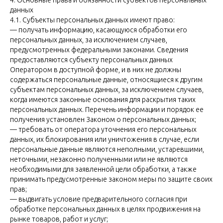
4. Основные права и обязанности субъектов персональных
данных
4.1. Субъекты персональных данных имеют право:
— получать информацию, касающуюся обработки его
персональных данных, за исключением случаев,
предусмотренных федеральными законами. Сведения
предоставляются субъекту персональных данных
Оператором в доступной форме, и в них не должны
содержаться персональные данные, относящиеся к другим
субъектам персональных данных, за исключением случаев,
когда имеются законные основания для раскрытия таких
персональных данных. Перечень информации и порядок ее
получения установлен Законом о персональных данных;
— требовать от оператора уточнения его персональных
данных, их блокирования или уничтожения в случае, если
персональные данные являются неполными, устаревшими,
неточными, незаконно полученными или не являются
необходимыми для заявленной цели обработки, а также
принимать предусмотренные законом меры по защите своих
прав;
— выдвигать условие предварительного согласия при
обработке персональных данных в целях продвижения на
рынке товаров, работ и услуг;