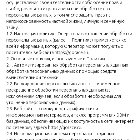
осуществления своей деятельности соблюдение прав и
свобод человека и гражданина при обработке его
персональных данных, в том числе защиты прав на
неприкосновенность частной жизни, личную и семейную
тайну.
1.2. Настоящая политика Оператора в отношении обработки
персональных данных (далее — Политика) применяется ко
всей информации, которую Оператор может получить о
посетителях веб-сайта https://gorace.ru.
2. Основные понятия, используемые в Политике
2.1. Автоматизированная обработка персональных данных —
обработка персональных данных с помощью средств
вычислительной техники.
2.2. Блокирование персональных данных — временное
прекращение обработки персональных данных (за
исключением случаев, если обработка необходима для
уточнения персональных данных).
2.3. Веб-сайт — совокупность графических и
информационных материалов, а также программ для ЭВМ и
баз данных, обеспечивающих их доступность в сети интернет
по сетевому адресу https://gorace.ru.
2.4. Информационная система персональных данных —