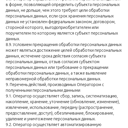
в форме, позволяющей определить субъекта персональных
данных, не дольше, чем этого требуют цели обработки
персональных данных, если срок хранения персональных
данных не установлен федеральным законом, договором,
стороной которого, выгодоприобретателем или
поручителем по которому является субъект персональных
данных.
8.9. Условием прекращения обработки персональных данных
может являться достижение целей обработки персональных
данных, истечение срока действия согласия субъекта
персональных данных, отзыв согласия субъектом
персональных данных или требование о прекращении
обработки персональных данных, а также выявление
неправомерной обработки персональных данных.
9. Перечень действий, производимых Оператором с
полученными персональными данными
9.1. Оператор осуществляет сбор, запись, систематизацию,
накопление, хранение, уточнение (обновление, изменение),
извлечение, использование, передачу (распространение,
предоставление, доступ), обезличивание, блокирование,
удаление и уничтожение персональных данных.
9.2. Оператор осуществляет автоматизированную