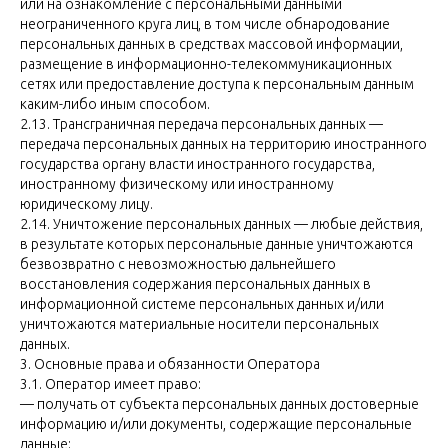
или на ознакомление с персональными данными
неограниченного круга лиц, в том числе обнародование
персональных данных в средствах массовой информации,
размещение в информационно-телекоммуникационных
сетях или предоставление доступа к персональным данным
каким-либо иным способом.
2.13. Трансграничная передача персональных данных —
передача персональных данных на территорию иностранного
государства органу власти иностранного государства,
иностранному физическому или иностранному
юридическому лицу.
2.14. Уничтожение персональных данных — любые действия,
в результате которых персональные данные уничтожаются
безвозвратно с невозможностью дальнейшего
восстановления содержания персональных данных в
информационной системе персональных данных и/или
уничтожаются материальные носители персональных
данных.
3. Основные права и обязанности Оператора
3.1. Оператор имеет право:
— получать от субъекта персональных данных достоверные
информацию и/или документы, содержащие персональные
данные;