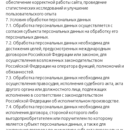
обеспечение корректной работы сайта, проведение
статистических исследований и улучшение
пользовательского опыта
7. Условия обработки персональных данных
7.1. Обработка персональных данных осуществляется с
согласия субъекта персональных данных на обработку его
персональных данных.
7.2. Обработка персональных данных необходима для
достижения целей, предусмотренных международным
договором Российской Федерации или законом, для
осуществления возложенных законодательством
Российской Федерации на оператора функций, полномочий и
обязанностей.
7.3. Обработка персональных данных необходима для
осуществления правосудия, исполнения судебного акта, акта
другого органа или должностного лица, подлежащих
исполнению в соответствии с законодательством
Российской Федерации об исполнительном производстве.
7.4. Обработка персональных данных необходима для
исполнения договора, стороной которого либо
выгодоприобретателем или поручителем по которому
является субъект персональных данных, а также для