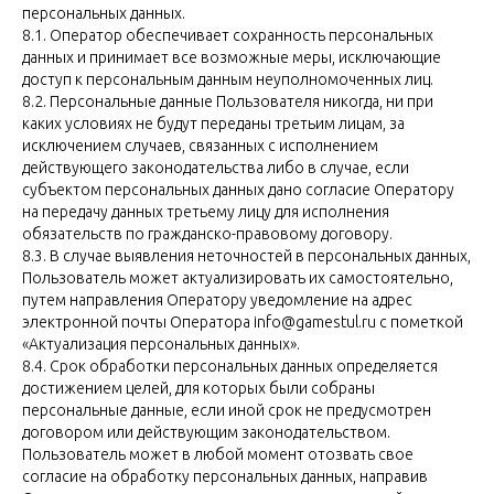
персональных данных.
8.1. Оператор обеспечивает сохранность персональных
данных и принимает все возможные меры, исключающие
доступ к персональным данным неуполномоченных лиц.
8.2. Персональные данные Пользователя никогда, ни при
каких условиях не будут переданы третьим лицам, за
исключением случаев, связанных с исполнением
действующего законодательства либо в случае, если
субъектом персональных данных дано согласие Оператору
на передачу данных третьему лицу для исполнения
обязательств по гражданско-правовому договору.
8.3. В случае выявления неточностей в персональных данных,
Пользователь может актуализировать их самостоятельно,
путем направления Оператору уведомление на адрес
электронной почты Оператора info@gamestul.ru с пометкой
«Актуализация персональных данных».
8.4. Срок обработки персональных данных определяется
достижением целей, для которых были собраны
персональные данные, если иной срок не предусмотрен
договором или действующим законодательством.
Пользователь может в любой момент отозвать свое
согласие на обработку персональных данных, направив